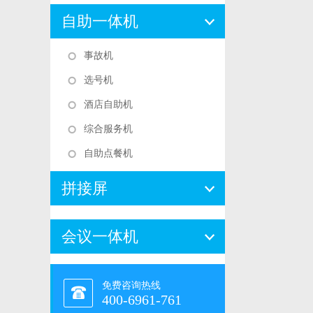
自助一体机
事故机
选号机
酒店自助机
综合服务机
自助点餐机
拼接屏
会议一体机
免费咨询热线
400-6961-761