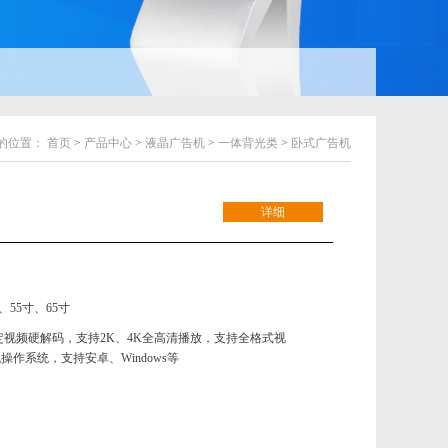
的位置：
首页
>
产品中心
>
液晶广告机
>
一体背光类
>
卧式广告机
详细
、55寸、65寸
定视频硬解码，支持2K、4K全高清播放，支持全格式视
操作系统，支持安卓、Windows等